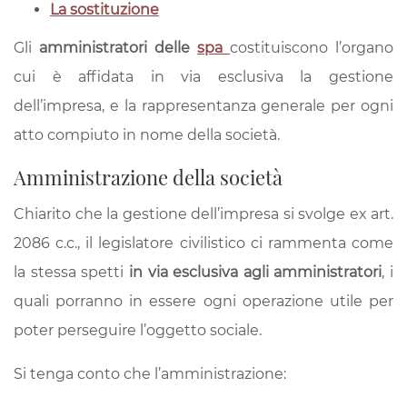
La sostituzione
spa:
Gli
amministratori delle
spa
costituiscono l’organo
dalla
cui è affidata in via esclusiva la gestione
nomina
dell’impresa, e la rappresentanza generale per ogni
alla
atto compiuto in nome della società.
revoca
Amministrazione della società
–
una
Chiarito che la gestione dell’impresa si svolge ex art.
guida
2086 c.c., il legislatore civilistico ci rammenta come
rapida
la stessa spetti
in via esclusiva agli amministratori
, i
quali porranno in essere ogni operazione utile per
poter perseguire l’oggetto sociale.
Si tenga conto che l’amministrazione: