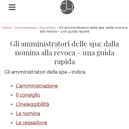
Home
»
Commerciale
»
Societario
»
Gli amministratori delle spa: dalla nomina
alla revoca – una guida rapida
Gli amministratori delle spa: dalla
nomina alla revoca – una guida
rapida
Gli amministratori della spa – indice
Avv.
Beatrice
L’amministrazione
Bellato
Il consiglio
consulenzalegaleitalia.it
L’ineleggibilità
Gli
La nomina
amministratori
La cessazione
delle