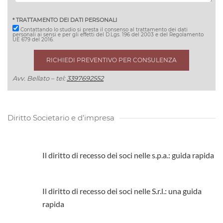
* TRATTAMENTO DEI DATI PERSONALI
Contattando lo studio si presta il consenso al trattamento dei dati
personali ai sensi e per gli effetti del D.Lgs. 196 del 2003 e del Regolamento
UE 679 del 2016.
Avv. Bellato – tel:
3397692552
Diritto Societario e d’impresa
Il diritto di recesso dei soci nelle s.p.a.: guida rapida
Il diritto di recesso dei soci nelle S.r.l.: una guida
rapida