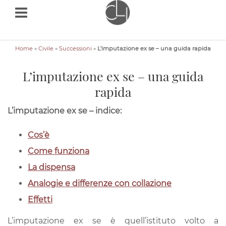
Home
»
Civile
»
Successioni
»
L’imputazione ex se – una guida rapida
L’imputazione ex se – una guida
rapida
L’imputazione ex se – indice:
Avv.
Beatrice
Cos’è
Bellato
Come funziona
consulenzalegaleitalia.it
La dispensa
L’imputazione
Analogie e differenze con collazione
ex
Effetti
se
L’imputazione ex se è quell’istituto volto a
–