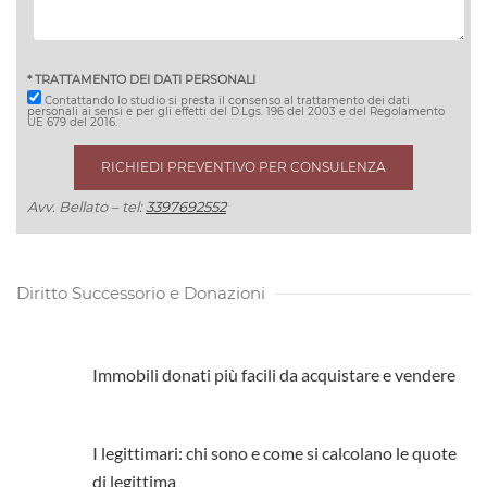
* TRATTAMENTO DEI DATI PERSONALI
Contattando lo studio si presta il consenso al trattamento dei dati
personali ai sensi e per gli effetti del D.Lgs. 196 del 2003 e del Regolamento
UE 679 del 2016.
Avv. Bellato – tel:
3397692552
Diritto Successorio e Donazioni
Immobili donati più facili da acquistare e vendere
I legittimari: chi sono e come si calcolano le quote
di legittima